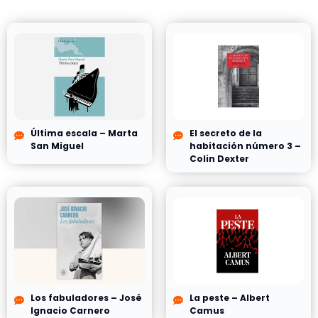
Última escala – Marta
El secreto de la
San Miguel
habitación número 3 –
Colin Dexter
Los fabuladores – José
La peste – Albert
Ignacio Carnero
Camus