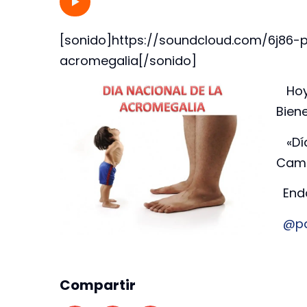
[sonido]https://soundcloud.com/6j86-
acromegalia[/sonido]
Hoy 
Biene
«Día
Cam
Endo
@pa
Compartir