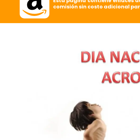
Esta página contiene enlaces d
comisión sin costo adicional par