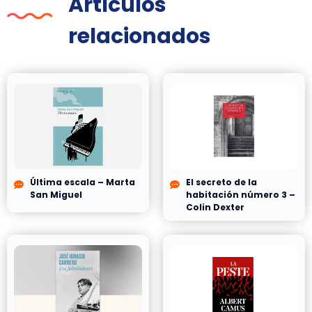
Artículos
relacionados
Última escala – Marta
El secreto de la
San Miguel
habitación número 3 –
Colin Dexter