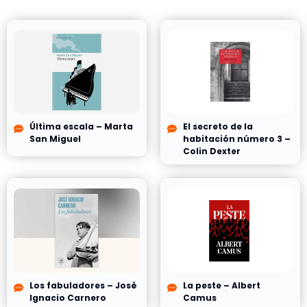
Última escala – Marta
El secreto de la
San Miguel
habitación número 3 –
Colin Dexter
Los fabuladores – José
La peste – Albert
Ignacio Carnero
Camus