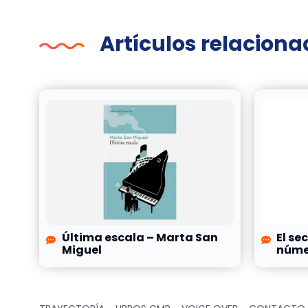
Artículos relacion
Última escala – Marta San
El se
Miguel
númer