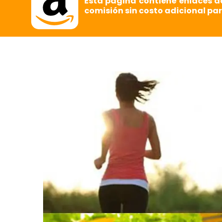
Esta página contiene enlaces d
comisión sin costo adicional par