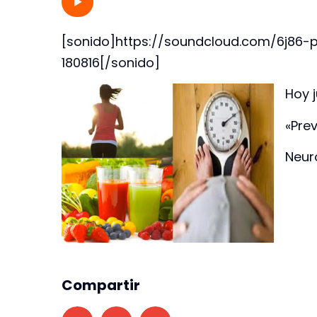
[sonido]https://soundcloud.com/6j86-
180816[/sonido]
Hoy j
«Pre
Neur
Compartir