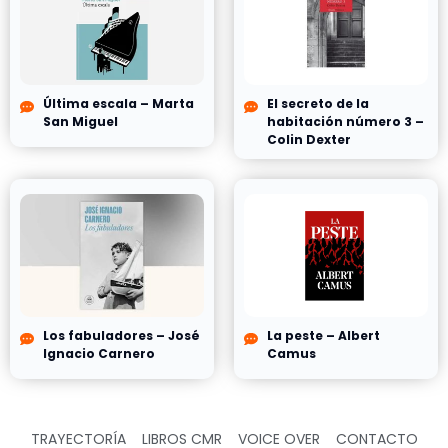
Última escala – Marta
El secreto de la
San Miguel
habitación número 3 –
Colin Dexter
Los fabuladores – José
La peste – Albert
Ignacio Carnero
Camus
TRAYECTORÍA
LIBROS CMR
VOICE OVER
CONTACTO