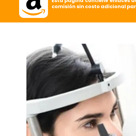
Esta página contiene enlaces d
comisión sin costo adicional par