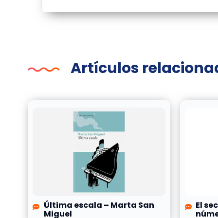
Artículos relacion
Última escala – Marta San
El se
Miguel
númer