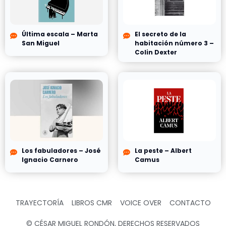
Última escala – Marta
El secreto de la
San Miguel
habitación número 3 –
Colin Dexter
Los fabuladores – José
La peste – Albert
Ignacio Carnero
Camus
TRAYECTORÍA
LIBROS CMR
VOICE OVER
CONTACTO
© CÉSAR MIGUEL RONDÓN, DERECHOS RESERVADOS