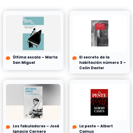
Última escala – Marta
El secreto de la
San Miguel
habitación número 3 –
Colin Dexter
Los fabuladores – José
La peste – Albert
Ignacio Carnero
Camus