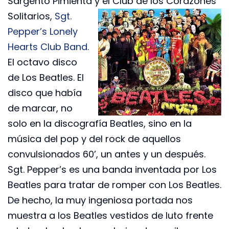
Sargento Pimienta y el
Club de los Corazones
Solitarios,
Sgt.
Pepper’s Lonely
Hearts Club Band.
El octavo disco
de Los Beatles. El
disco que había
de marcar, no
solo en la discografía Beatles, sino en la
música del pop y del rock de aquellos
convulsionados 60’, un antes y un después.
Sgt. Pepper’s es una banda inventada por Los
Beatles para tratar de romper con Los Beatles.
De hecho, la muy ingeniosa portada nos
muestra a los Beatles vestidos de luto frente