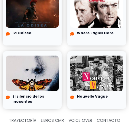
La Odisea
Where Eagles Dare
El silencio de los
Nouvelle Vague
inocentes
TRAYECTORÍA
LIBROS CMR
VOICE OVER
CONTACTO