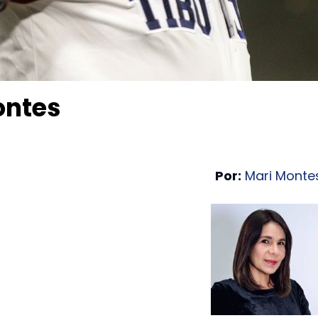
ontes
Por:
Mari Monte