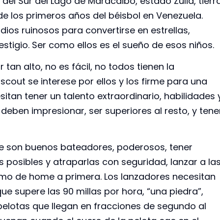
 del Sur del Lago de Maracaibo, estado Zulia, tierr
e los primeros años del béisbol en Venezuela.
os ruinosos para convertirse en estrellas,
tigio. Ser como ellos es el sueño de esos niños.
tan alto, no es fácil, no todos tienen la
cout se interese por ellos y los firme para una
itan tener un talento extraordinario, habilidades 
eben impresionar, ser superiores al resto, y tene
ue son buenos bateadores, poderosos, tener
s posibles y atraparlas con seguridad, lanzar a la
simo de home a primera. Los lanzadores necesitan
e supere las 90 millas por hora, “una piedra”,
elotas que llegan en fracciones de segundo al