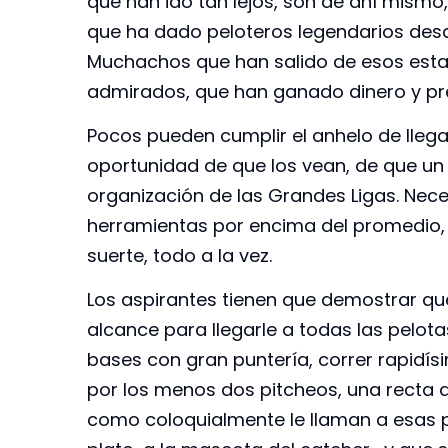
que han ido tan lejos, son de ahí mismo,
que ha dado peloteros legendarios desd
Muchachos que han salido de esos estadi
admirados, que han ganado dinero y pres
Pocos pueden cumplir el anhelo de llegar 
oportunidad de que los vean, de que un s
organización de las Grandes Ligas. Neces
herramientas por encima del promedio, d
suerte, todo a la vez.
Los aspirantes tienen que demostrar q
alcance para llegarle a todas las pelota
bases con gran puntería, correr rapidí
por los menos dos pitcheos, una recta qu
como coloquialmente le llaman a esas p