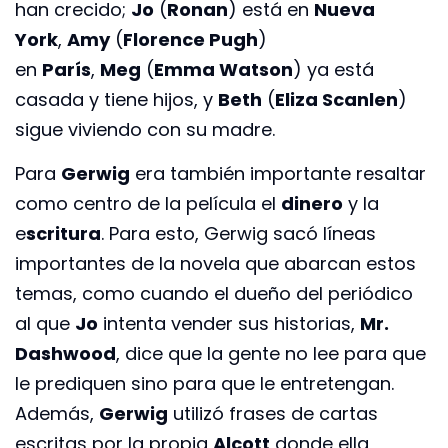
han crecido;
Jo
(
Ronan
) está en
Nueva
York
,
Amy
(
Florence Pugh
)
en
París
,
Meg
(
Emma Watson
) ya está
casada y tiene hijos, y
Beth
(
Eliza Scanlen
)
sigue viviendo con su madre.
Para
Gerwig
era también importante resaltar
como centro de la película el
dinero
y la
e
scritura
. Para esto, Gerwig sacó líneas
importantes de la novela que abarcan estos
temas, como cuando el dueño del periódico
al que
Jo
intenta vender sus historias,
Mr.
Dashwood
, dice que la gente no lee para que
le prediquen sino para que le entretengan.
Además,
Gerwig
utilizó frases de cartas
escritas por la propia
Alcott
donde ella