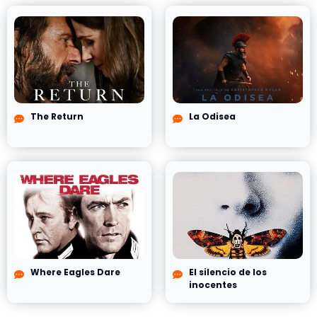
The Return
La Odisea
Where Eagles Dare
El silencio de los
inocentes