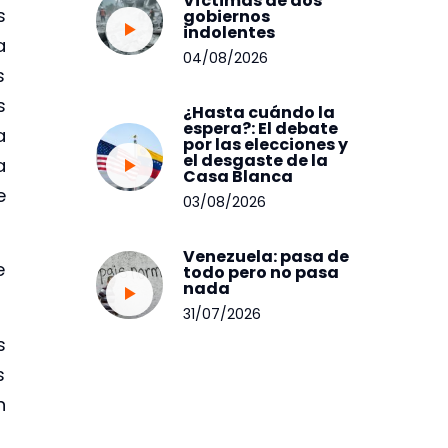
Víctimas de dos
s
gobiernos
indolentes
a
04/08/2026
s
s
¿Hasta cuándo la
espera?: El debate
a
por las elecciones y
el desgaste de la
a
Casa Blanca
e
03/08/2026
Venezuela: pasa de
e
todo pero no pasa
nada
31/07/2026
s
s
n