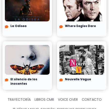
La Odisea
Where Eagles Dare
El silencio de los
Nouvelle Vague
inocentes
TRAYECTORÍA
LIBROS CMR
VOICE OVER
CONTACTO