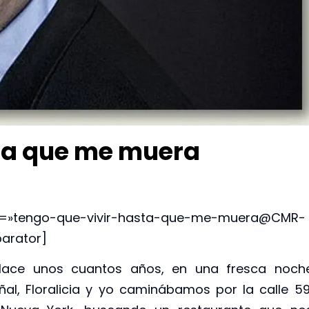
sta que me muera
ack=»tengo-que-vivir-hasta-que-me-muera@CMR-
arator]
ce unos cuantos años, en una fresca noch
ñal, Floralicia y yo caminábamos por la calle 59