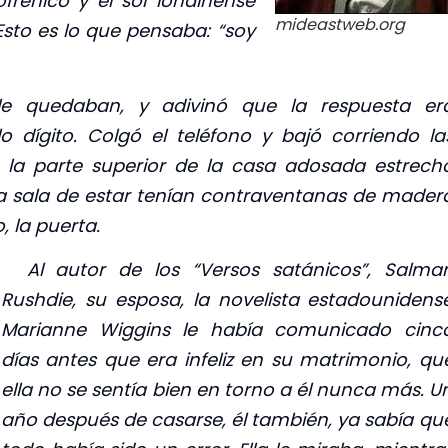
rénico y el sol londinense
mideastweb.org
 Esto es lo que pensaba: “soy
le quedaban, y adivinó que la respuesta er
dígito. Colgó el teléfono y bajó corriendo la
n la parte superior de la casa adosada estrech
 la sala de estar tenían contraventanas de mader
, la puerta.
Al autor de los “Versos satánicos”, Salma
Rushdie, su esposa, la novelista estadounidens
Marianne Wiggins le había comunicado cinc
días antes que era infeliz en su matrimonio, qu
ella no se sentía bien en torno a él nunca más. U
año después de casarse, él también, ya sabía qu