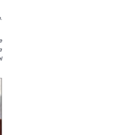
.
e
a
l