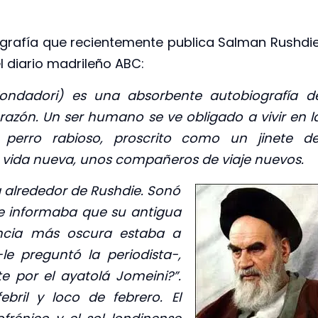
grafía que recientemente publica Salman Rushdie
l diario madrileño ABC:
dadori) es una absorbente autobiografía d
azón. Un ser humano se ve obligado a vivir en l
perro rabioso, proscrito como un jinete de
 vida nueva, unos compañeros de viaje nuevos.
 alrededor de Rushdie. Sonó
a le informaba que su antigua
encia más oscura estaba a
e preguntó la periodista-,
 por el ayatolá Jomeini?”.
bril y loco de febrero. El