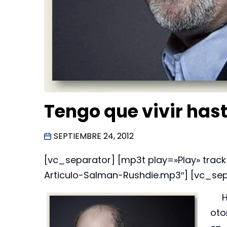
Tengo que vivir ha
SEPTIEMBRE 24, 2012
[vc_separator] [mp3t play=»Play» tr
Articulo-Salman-Rushdie.mp3″] [vc_sep
Ha
oto