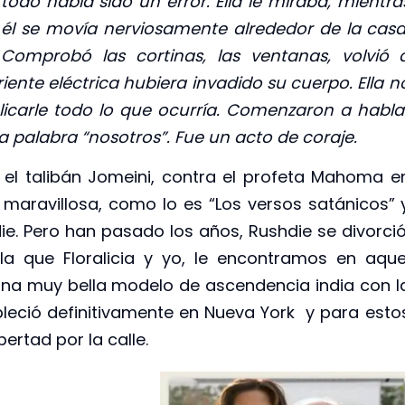
todo había sido un error. Ella le miraba, mientra
él se movía nerviosamente alrededor de la casa
Comprobó las cortinas, las ventanas, volvió 
riente eléctrica hubiera invadido su cuerpo. Ella n
licarle todo lo que ocurría. Comenzaron a habla
la palabra “nosotros”. Fue un acto de coraje.
el talibán Jomeini, contra el profeta Mahoma e
maravillosa, como lo es “Los versos satánicos” 
e. Pero han pasado los años, Rushdie se divorció
la que Floralicia y yo, le encontramos en aque
 una muy bella modelo de ascendencia india con l
leció definitivamente en Nueva York y para esto
ertad por la calle.