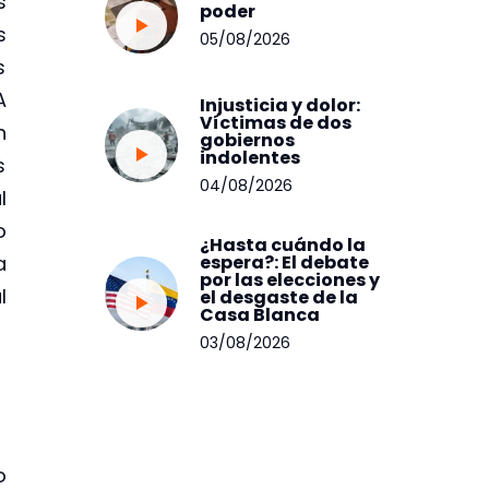
s
poder
s
05/08/2026
s
A
Injusticia y dolor:
Víctimas de dos
n
gobiernos
indolentes
s
04/08/2026
l
o
¿Hasta cuándo la
espera?: El debate
a
por las elecciones y
l
el desgaste de la
Casa Blanca
03/08/2026
o