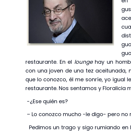
en 
gus
ace
cua
dis
gua
gu
restaurante. En el
lounge
hay un hombr
con una joven de una tez aceitunada, 
que lo conozco, él me sonríe, yo igual l
restaurante. Nos sentamos y Floralicia 
-¿Ese quién es?
– Lo conozco mucho -le digo- pero no 
Pedimos un trago y sigo rumiando en 