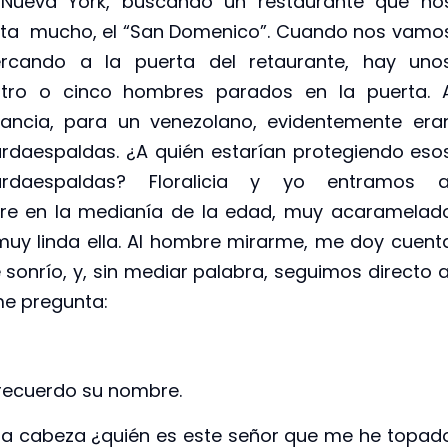
Nueva York, buscando un restaurante que no
ta mucho, el “San Domenico”. Cuando nos vamo
rcando a la puerta del retaurante, hay uno
tro o cinco hombres parados en la puerta. 
tancia, para un venezolano, evidentemente era
rdaespaldas. ¿A quién estarían protegiendo eso
ardaespaldas? Floralicia y yo entramos a
e en la medianía de la edad, muy acaramelad
muy linda ella. Al hombre mirarme, me doy cuent
e sonrío, y, sin mediar palabra, seguimos directo a
me pregunta:
recuerdo su nombre.
la cabeza ¿quién es este señor que me he topad