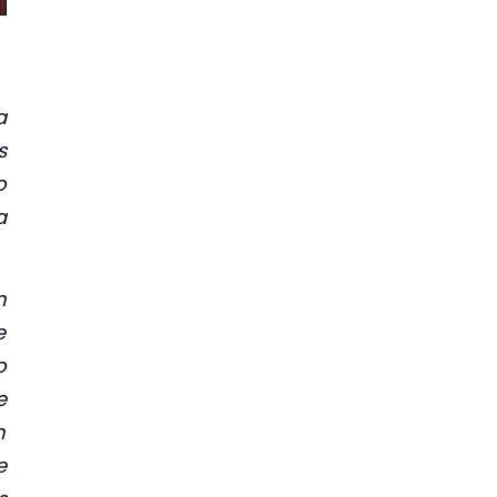
a
s
o
a
n
e
o
e
n
e