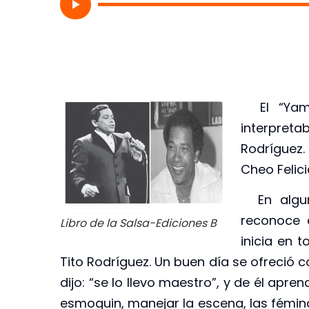
El “Yambú
interpre
Rodríguez
Cheo Felici
En alguna
reconoce 
Libro de la Salsa-Ediciones B
inicia en 
Tito Rodríguez. Un buen día se ofreció c
dijo: “se lo llevo maestro”, y de él ap
esmoquin, manejar la escena, las fémina