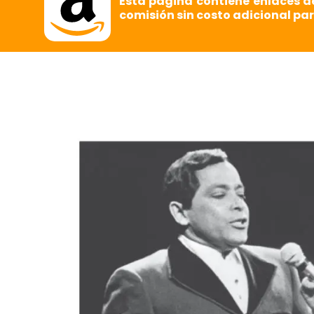
Esta página contiene enlaces d
comisión sin costo adicional par