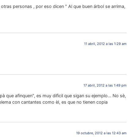
tras personas , por eso dicen " Al que buen árbol se arrima,
11 abril, 2012 a las 1:29 am
17 abril, 2012 a las 1:49 pm
à que afinquen", es muy difìcil que sigan su ejemplo… No sè,
lema con cantantes como èl, es que no tienen copia
19 octubre, 2012 a las 12:43 am