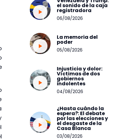
Venezuela y Trump:
el sonido de la caja
registradora
06/08/2026
La memoria del
poder
o
05/08/2026
o
e
Injusticia y dolor:
Víctimas de dos
gobiernos
indolentes
o
04/08/2026
e
a
¿Hasta cuándo la
espera?: El debate
y
por las elecciones y
el desgaste de la
l
Casa Blanca
l
03/08/2026