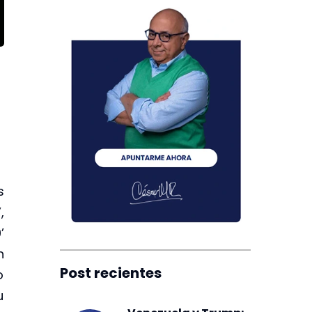
s
,
’
n
Post recientes
o
u