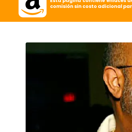
Esta página contiene enlaces d
comisión sin costo adicional par