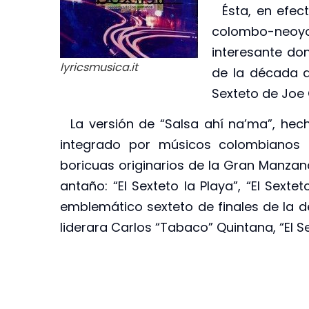
Ésta, en efect
colombo-neoy
interesante do
lyricsmusica.it
de la década de
Sexteto de Joe
La versión de “Salsa ahí na’ma”, hec
integrado por músicos colombianos 
boricuas originarios de la Gran Manzan
antaño: “El Sexteto la Playa”, “El Sext
emblemático sexteto de finales de la d
liderara Carlos “Tabaco” Quintana, “El S