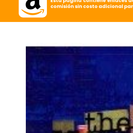
Esta página contiene enlaces d
comisión sin costo adicional par