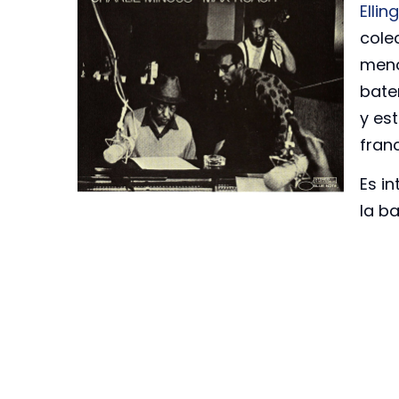
Ellin
cole
men
bate
y est
fran
Es i
la ba