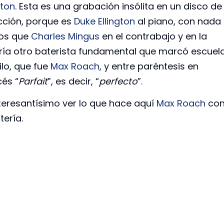
gton
. Esta es una grabación insólita en un disco de
cción, porque es
Duke Ellington
al piano, con nada
os que
Charles Mingus
en el contrabajo y en la
ría otro baterista fundamental que marcó escuel
ilo, que fue
Max Roach
, y entre paréntesis en
cés “
Parfait
”, es decir, “
perfecto
”.
nteresantísimo ver lo que hace aquí
Max Roach
co
tería.