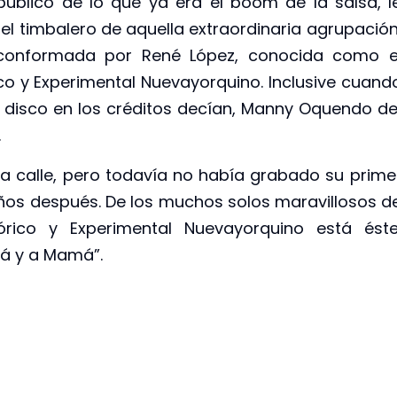
 público de lo que ya era el boom de la salsa, l
l timbalero de aquella extraordinaria agrupación
conformada por René López, conocida como e
co y Experimental Nuevayorquino. Inclusive cuand
l disco en los créditos decían, Manny Oquendo de
.
a calle, pero todavía no había grabado su prime
 años después. De los muchos solos maravillosos d
ico y Experimental Nuevayorquino está éste
pá y a Mamá”.