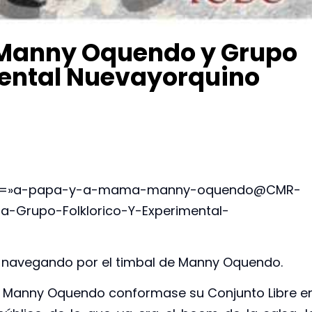
 Manny Oquendo y Grupo
mental Nuevayorquino
track=»a-papa-y-a-mama-manny-oquendo@CMR-
Grupo-Folklorico-Y-Experimental-
navegando por el timbal de Manny Oquendo.
 Manny Oquendo conformase su Conjunto Libre e