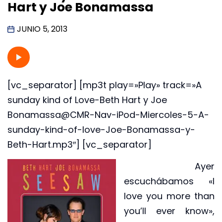
Hart y Joe Bonamassa
JUNIO 5, 2013
[vc_separator] [mp3t play=»Play» track=»A
sunday kind of Love-Beth Hart y Joe
Bonamassa@CMR-Nav-iPod-Miercoles-5-A-
sunday-kind-of-love-Joe-Bonamassa-y-
Beth-Hart.mp3″] [vc_separator]
Ayer
escuchábamos «I
love you more than
you’ll ever know»,