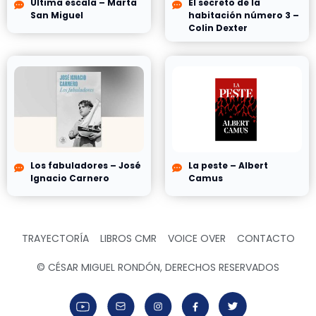
Última escala – Marta
El secreto de la
San Miguel
habitación número 3 –
Colin Dexter
Los fabuladores – José
La peste – Albert
Ignacio Carnero
Camus
TRAYECTORÍA
LIBROS CMR
VOICE OVER
CONTACTO
© CÉSAR MIGUEL RONDÓN, DERECHOS RESERVADOS