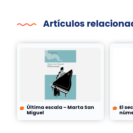
Artículos relacion
Última escala – Marta San
El se
Miguel
númer