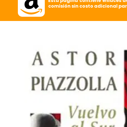
Esta página contiene enlaces d
comisión sin costo adicional par