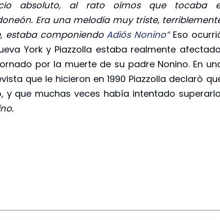
ncio absoluto, al rato oímos que tocaba e
oneón. Era una melodía muy triste, terriblement
te, estaba componiendo
Adiós Nonino”
Eso ocurri
ueva York y Piazzolla estaba realmente afectado
tornado por la muerte de su padre Nonino. En un
evista que le hicieron en 1990 Piazzolla declarò qu
 y que muchas veces había intentado superarlo
no.