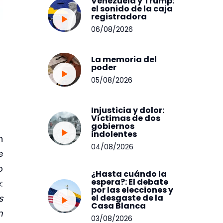
Venezuela y Trump:
el sonido de la caja
registradora
06/08/2026
La memoria del
poder
05/08/2026
Injusticia y dolor:
Víctimas de dos
gobiernos
indolentes
n
04/08/2026
e
o
¿Hasta cuándo la
espera?: El debate
:
por las elecciones y
s
el desgaste de la
Casa Blanca
n
03/08/2026