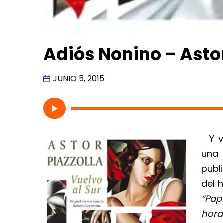
Adiós Nonino – Astor
JUNIO 5, 2015
Y va
una 
publ
del h
“Pap
hora