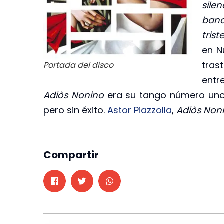
sile
band
tris
en N
tras
Portada del disco
entr
Adiòs Nonino
era su tango número uno,
pero sin éxito.
Astor Piazzolla
,
Adiòs Noni
Compartir