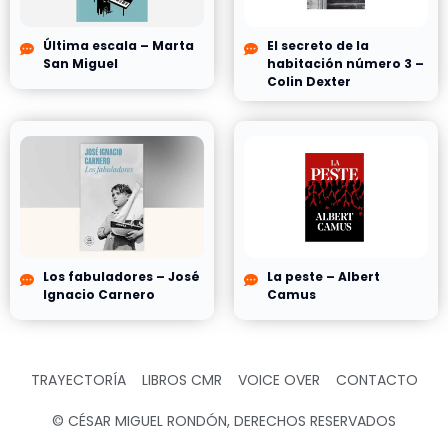
Última escala – Marta
El secreto de la
San Miguel
habitación número 3 –
Colin Dexter
Los fabuladores – José
La peste – Albert
Ignacio Carnero
Camus
TRAYECTORÍA
LIBROS CMR
VOICE OVER
CONTACTO
© CÉSAR MIGUEL RONDÓN, DERECHOS RESERVADOS