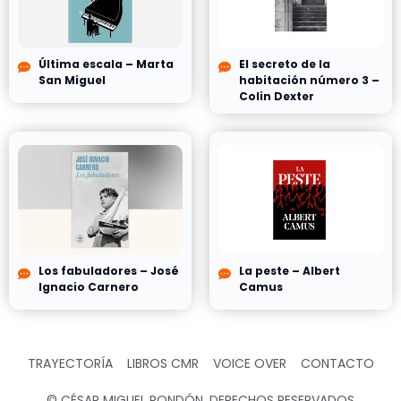
Última escala – Marta
El secreto de la
San Miguel
habitación número 3 –
Colin Dexter
Los fabuladores – José
La peste – Albert
Ignacio Carnero
Camus
TRAYECTORÍA
LIBROS CMR
VOICE OVER
CONTACTO
© CÉSAR MIGUEL RONDÓN, DERECHOS RESERVADOS