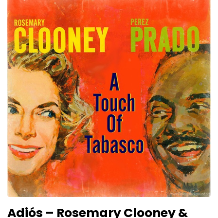
Adiós – Rosemary Clooney &