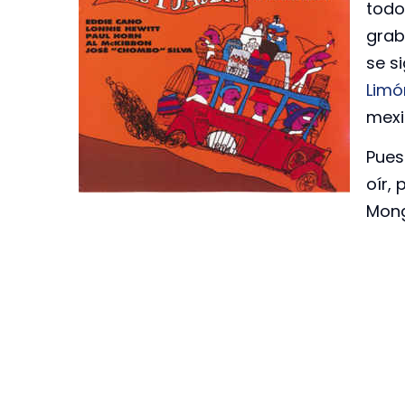
todo
grab
se s
Limó
mex
Pues
oír, 
Mong