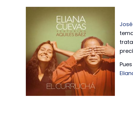
José 
tema
trat
prec
Pues
Elia