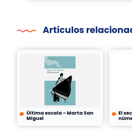
Artículos relacion
Última escala – Marta San
El se
Miguel
númer