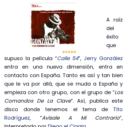
A raíz
del
éxito
que
supuso la película “
Calle 54
”,
Jerry González
entra en una nueva dimensión, entra en
contacto con España. Tanto es así y tan bien
que le va por allá, que se muda a España y
empieza con otro grupo, con el grupo de “
Los
Comandos De La Clave
”. Así, publica este
disco donde tenemos el tema de
Tito
Rodríguez
, “
Avísale A Mi Contrario
”,
interpretado por
Diego el Cigala
.