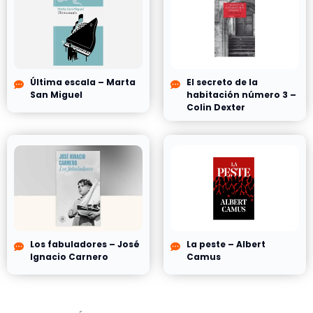
Última escala – Marta
El secreto de la
San Miguel
habitación número 3 –
Colin Dexter
Los fabuladores – José
La peste – Albert
Ignacio Carnero
Camus