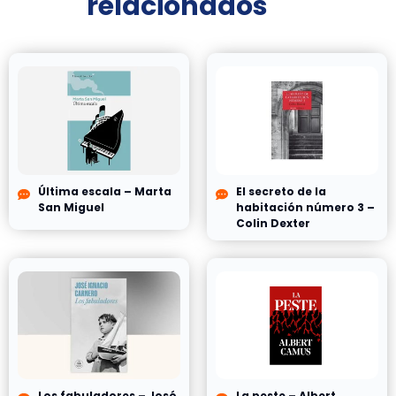
relacionados
Última escala – Marta
El secreto de la
San Miguel
habitación número 3 –
Colin Dexter
Los fabuladores – José
La peste – Albert