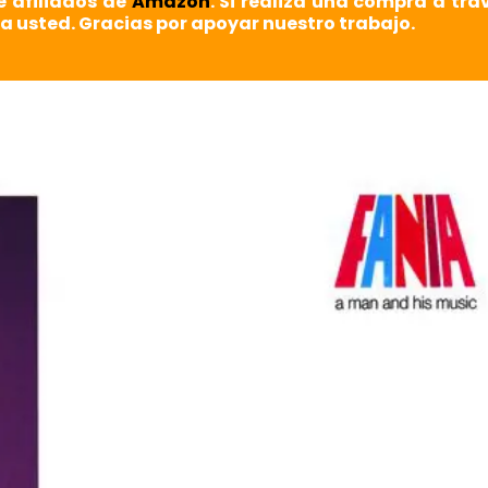
e afiliados de
Amazon
. Si realiza una compra a tra
a usted. Gracias por apoyar nuestro trabajo.