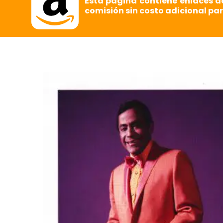
Esta página contiene enlaces d
comisión sin costo adicional par