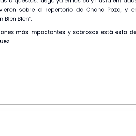
as orquestas, luego ya en los 50 y hasta entrado
lvieron sobre el repertorio de Chano Pozo, y e
en Blen Blen”.
iones más impactantes y sabrosas está esta de
uez.