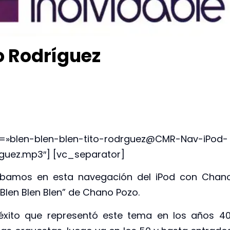
to Rodríguez
ck=»blen-blen-blen-tito-rodrguez@CMR-Nav-iPod-
iguez.mp3″] [vc_separator]
amos en esta navegación del iPod con Chan
“Blen Blen Blen” de Chano Pozo.
ito que representó este tema en los años 40