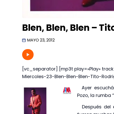
Blen, Blen, Blen – Ti
MAYO 23, 2012
[vc_separator] [mp3t play=»Play» tra
Miercoles-23-Blen-Blen-Blen-Tito-Rodr
Ayer escucháb
Pozo, la rumba 
Después del éx