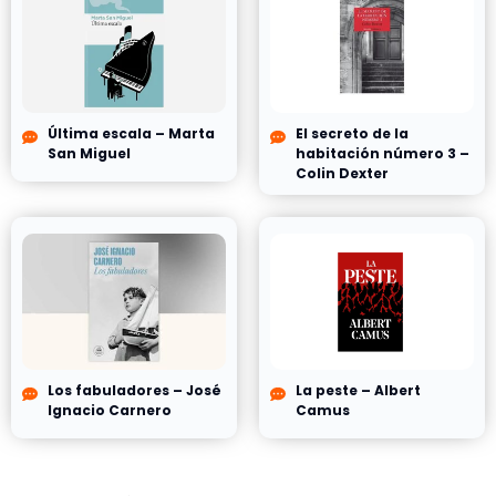
Última escala – Marta
El secreto de la
San Miguel
habitación número 3 –
Colin Dexter
Los fabuladores – José
La peste – Albert
Ignacio Carnero
Camus