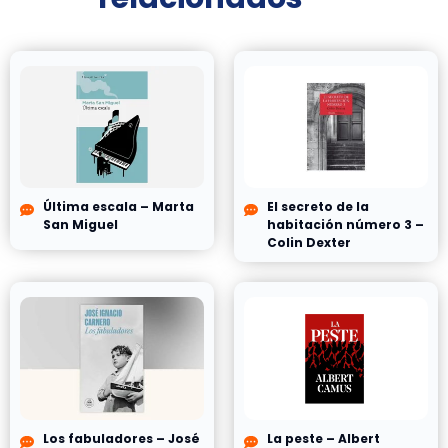
Última escala – Marta
El secreto de la
San Miguel
habitación número 3 –
Colin Dexter
Los fabuladores – José
La peste – Albert