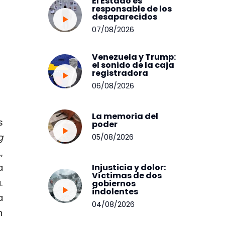
El Estado es
responsable de los
desaparecidos
07/08/2026
Venezuela y Trump:
el sonido de la caja
registradora
06/08/2026
La memoria del
s
poder
g
05/08/2026
,
a
Injusticia y dolor:
Víctimas de dos
.
gobiernos
indolentes
a
04/08/2026
n