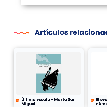
Artículos relacion
Última escala – Marta San
El se
Miguel
númer