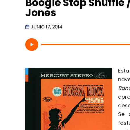
Boogie Stop Shuffle
Jones
JUNIO 17, 2014
Est
nave
Ban
apro
desa
Se 
fast