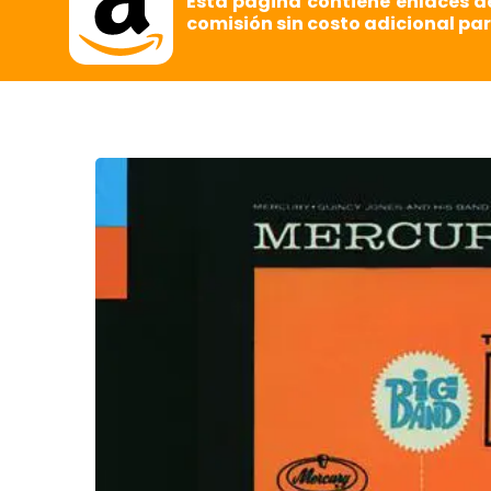
Esta página contiene enlaces d
comisión sin costo adicional par