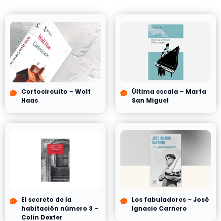
Cortocircuito – Wolf
Última escala – Marta
Haas
San Miguel
El secreto de la
Los fabuladores – José
habitación número 3 –
Ignacio Carnero
Colin Dexter