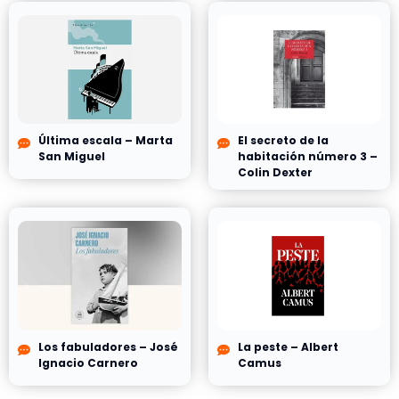
Última escala – Marta
El secreto de la
San Miguel
habitación número 3 –
Colin Dexter
Los fabuladores – José
La peste – Albert
Ignacio Carnero
Camus