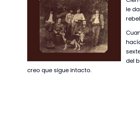
le da
rebe
Cuan
hacía
sext
del b
creo que sigue intacto.