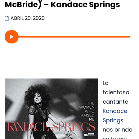
McBride) – Kandace Springs
ABRIL 20, 2020
La
talentosa
cantante
Kandace
Springs
nos brinda
su tercer