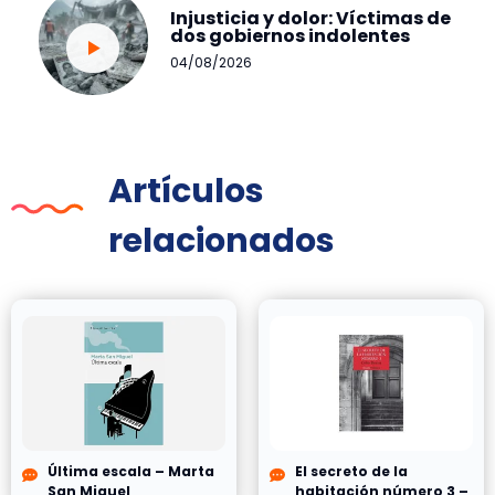
Injusticia y dolor: Víctimas de
dos gobiernos indolentes
04/08/2026
Artículos
relacionados
Última escala – Marta
El secreto de la
San Miguel
habitación número 3 –