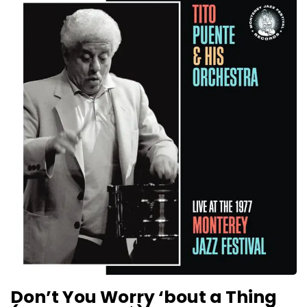
Don’t You Worry ‘bout a Thing