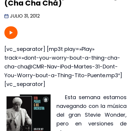
(Cha Cha Chá)
JULIO 31, 2012
[vc_separator] [mp3t play=»Play»
track=»dont-you-worry-bout-a-thing-cha-
cha-cha@CMR-Nav-iPod-Martes-31-Dont-
You-Worry-bout-a-Thing-Tito-Puente.mp3″]
[vc_separator]
Esta semana estamos
navegando con la música
del gran Stevie Wonder,
pero en versiones de