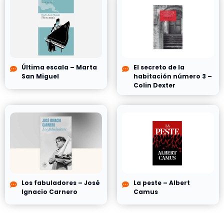
Última escala – Marta
El secreto de la
San Miguel
habitación número 3 –
Colin Dexter
Los fabuladores – José
La peste – Albert
Ignacio Carnero
Camus