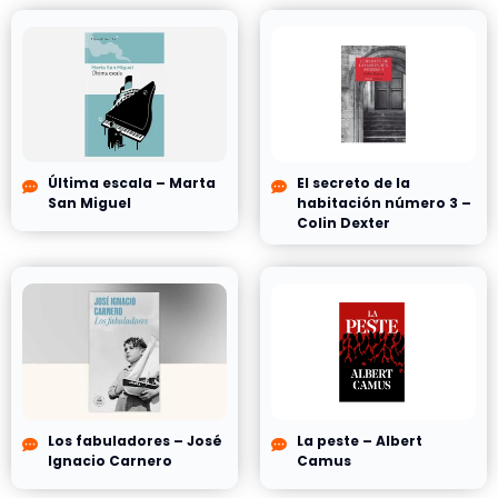
Última escala – Marta
El secreto de la
San Miguel
habitación número 3 –
Colin Dexter
Los fabuladores – José
La peste – Albert
Ignacio Carnero
Camus