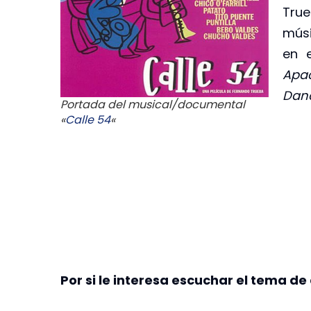
True
mús
en e
Apa
Dan
Portada del musical/documental
«
Calle 54
«
Por si le interesa escuchar el tema de