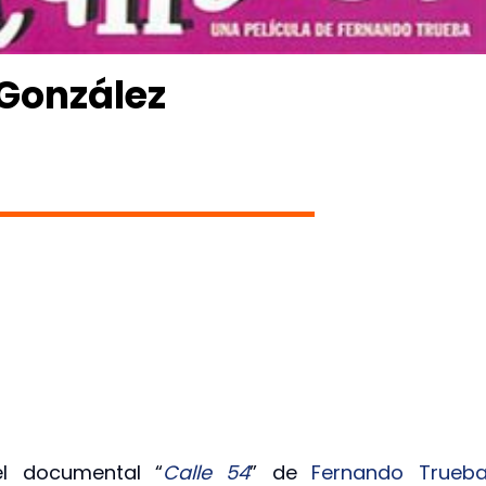
 González
el documental “
Calle 54
” de
Fernando Trueb