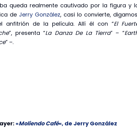
ba queda realmente cautivado por la figura y l
ica de
Jerry González
, casi lo convierte, digamos
l anfitrión de la película. Allí él con “
El Fuert
che
”, presenta “
La Danza De La Tierra
” – “
Eart
ce
” –.
 ayer:
«
Moliendo Café
«, de Jerry González