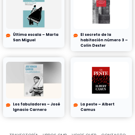
Última escala – Marta
El secreto de la
San Miguel
habitación número 3 –
Colin Dexter
Los fabuladores – José
La peste – Albert
Ignacio Carnero
Camus