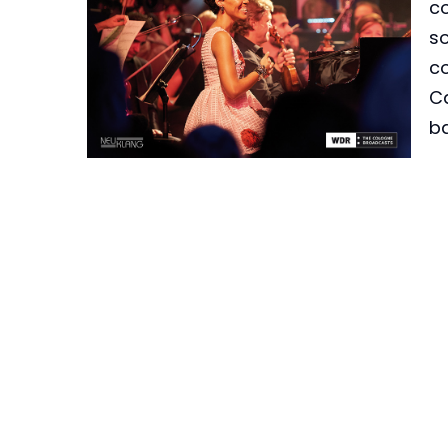
c
so
co
Ca
ba