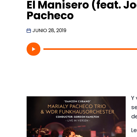
El Manisero (feat. J
Pacheco
JUNIO 28, 2019
Y 
s
de
Le