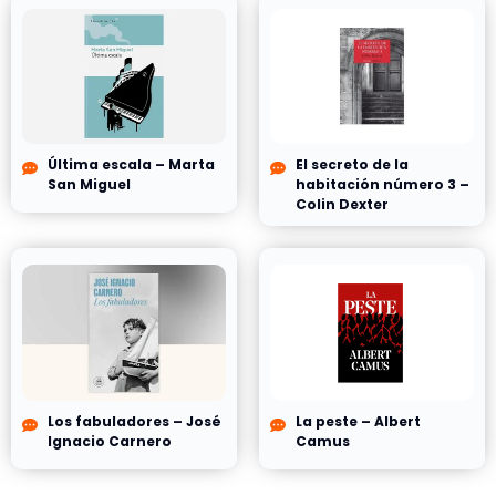
Última escala – Marta
El secreto de la
San Miguel
habitación número 3 –
Colin Dexter
Los fabuladores – José
La peste – Albert
Ignacio Carnero
Camus