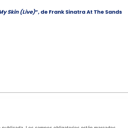
My Skin (Live)
”, de Frank Sinatra At The Sands
á publicada.
Los campos obligatorios están marcados