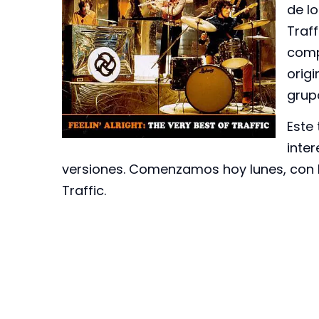
de l
Traff
comp
orig
grupo
Este
inte
versiones. Comenzamos hoy lunes, con l
Traffic.