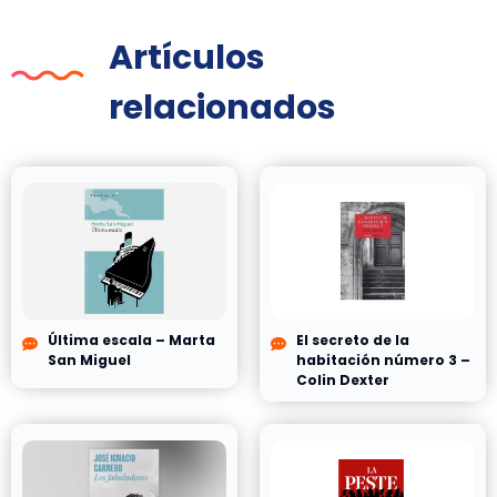
Artículos
relacionados
Última escala – Marta
El secreto de la
San Miguel
habitación número 3 –
Colin Dexter