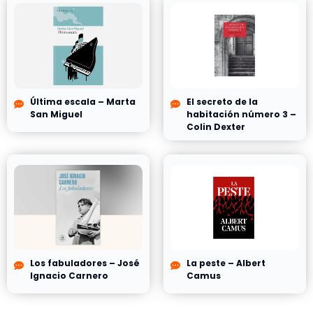
Última escala – Marta
El secreto de la
San Miguel
habitación número 3 –
Colin Dexter
Los fabuladores – José
La peste – Albert
Ignacio Carnero
Camus