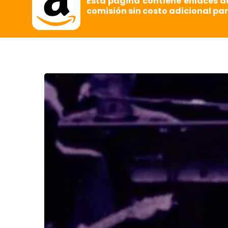
Esta página contiene enlaces d
comisión sin costo adicional par