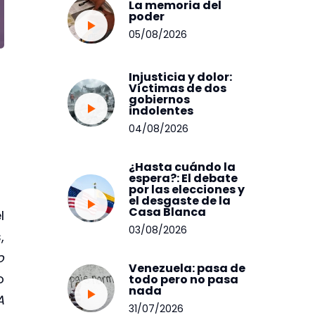
La memoria del
poder
05/08/2026
Injusticia y dolor:
Víctimas de dos
gobiernos
indolentes
04/08/2026
¿Hasta cuándo la
espera?: El debate
por las elecciones y
r
el desgaste de la
Casa Blanca
l
03/08/2026
,
o
Venezuela: pasa de
o
todo pero no pasa
nada
A
31/07/2026