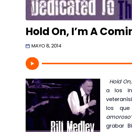
Hold On, I’m A Comin
MAYO 8, 2014
Hold On,
a los in
veteranís
los que
amoroso”
grabar B